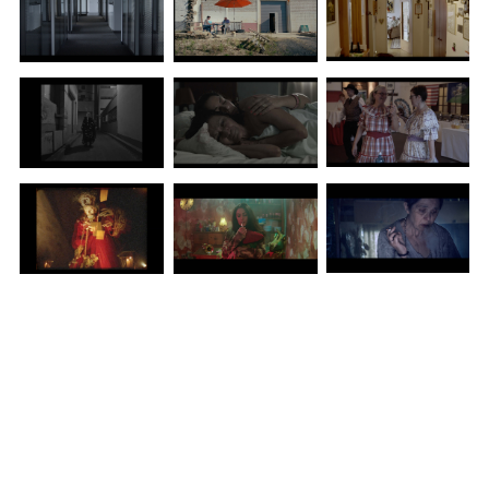
DIE
WÄNDE
GO
-
TODAVÍA
MÜSSEN
WEST
NUR
I DINO
SOLLEN
EL
WHAT
UNRUHR
TIEMPO
TO
PERDIDO
TELL
YOU